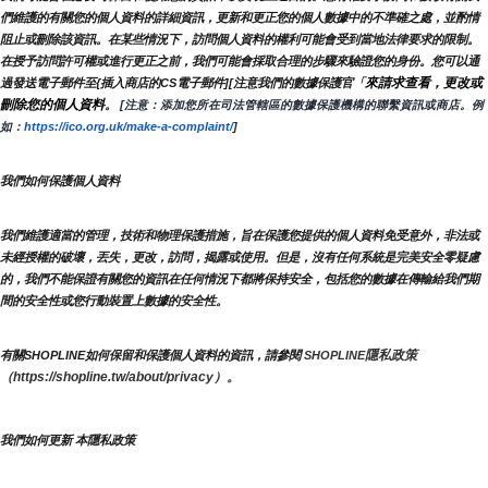
們維護的有關您的個人資料的詳細資訊，更新和更正您的個人數據中的不準確之處，並酌情
阻止或刪除該資訊。在某些情況下，訪問個人資料的權利可能會受到當地法律要求的限制。
在授予訪問許可權或進行更正之前，我們可能會採取合理的步驟來驗證您的身份。您可以通
來請求查看，更改或
過發送電子郵件至{插入商店的CS電子郵件][注意我們的數據保護官「
刪除您的個人資料
。
 [注意：添加您所在司法管轄區的數據保護機構的聯繫資訊或商店。例
如：
https://ico.org.uk/make-a-complaint/
]
我們如何保護個人資料
我們維護適當的管理，技術和物理保護措施，旨在保護您提供的個人資料免受意外，非法或
未經授權的破壞，丟失，更改，訪問，揭露或使用。但是，沒有任何系統是完美安全零疑慮
的，我們不能保證有關您的資訊在任何情況下都將保持安全，包括您的數據在傳輸給我們期
間的安全性或您行動裝置上數據的安全性。
隱私政策 
有關SHOPLINE如何保留和保護個人資料的資訊，請參閱 
SHOPLINE
（https://shopline.tw/about/privacy）。 
我們如何更新 本隱私政策 