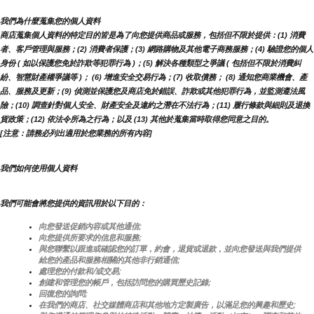
我們為什麼蒐集您的個人資料
商店蒐集個人資料的特定目的皆是為了向您提供商品或服務，包括但不限於提供：(1) 消費
者、客戶管理與服務；(2) 消費者保護；(3) 網路購物及其他電子商務服務；(4) 驗證您的個人
身份 ( 如以保護您免於詐欺等犯罪行為 )；(5) 解決各種類型之爭議 ( 包括但不限於消費糾
紛、智慧財產權爭議等 )； (6) 增進安全交易行為；(7) 收取債務； (8) 通知您商業機會、產
品、服務及更新；(9) 偵測並保護您及商店免於錯誤、詐欺或其他犯罪行為，並監測遵法風
險；(10) 調查針對個人安全、財產安全及違約之潛在不法行為；(11) 履行條款與細則及退換
貨政策；(12) 依法令所為之行為；以及 (13) 其他於蒐集當時取得您同意之目的。
[注意：請務必列出適用於您業務的所有內容]
我們如何使用個人資料
我們可能會將您提供的資訊用於以下目的：
向您發送促銷內容或其他通信;
向您提供所要求的信息和服務;
與您聯繫以跟進或確認您的訂單，約會，退貨或退款，並向您發送與我們提供
給您的產品和服務相關的其他非行銷通信;
處理您的付款和/或交易;
創建和管理您的帳戶，包括訪問您的購買歷史記錄;
回復您的詢問;
在我們的商店、社交媒體商店和其他地方定製廣告，以滿足您的興趣和歷史;