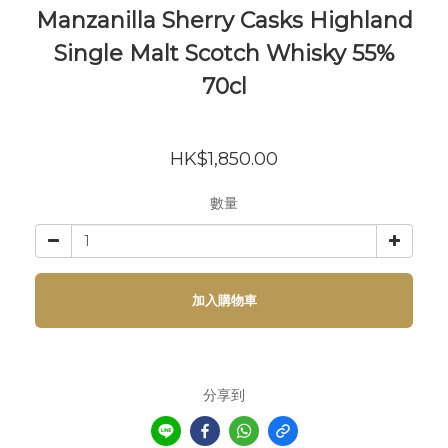
Manzanilla Sherry Casks Highland
Single Malt Scotch Whisky 55%
70cl
HK$1,850.00
數量
加入購物車
分享到