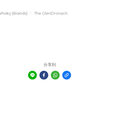
hisky (Brands)
The GlenDronach
分享到