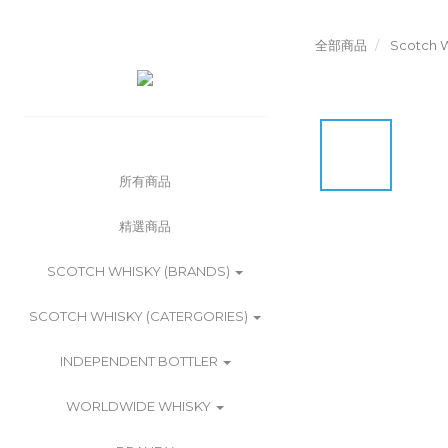
全部商品
Scotch W
所有商品
精選商品
SCOTCH WHISKY (BRANDS)
SCOTCH WHISKY (CATERGORIES)
INDEPENDENT BOTTLER
WORLDWIDE WHISKY