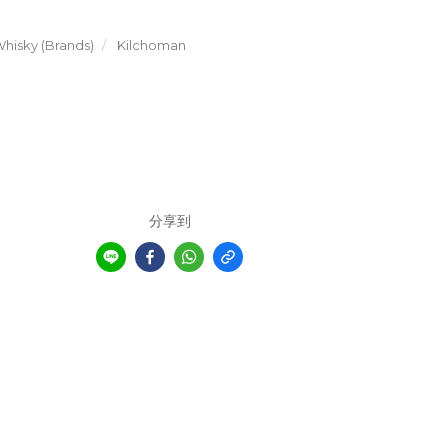
hisky (Brands)
Kilchoman
分享到