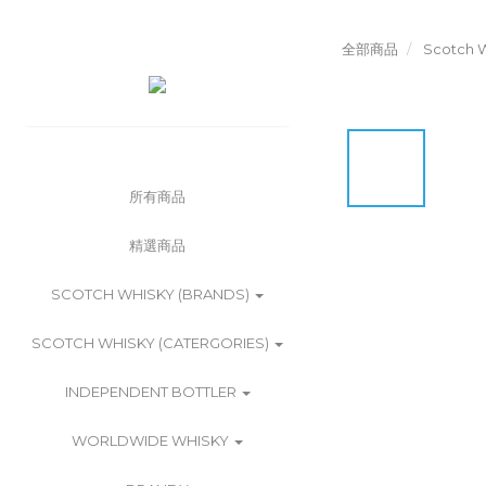
全部商品
Scotch W
所有商品
精選商品
SCOTCH WHISKY (BRANDS)
SCOTCH WHISKY (CATERGORIES)
INDEPENDENT BOTTLER
WORLDWIDE WHISKY